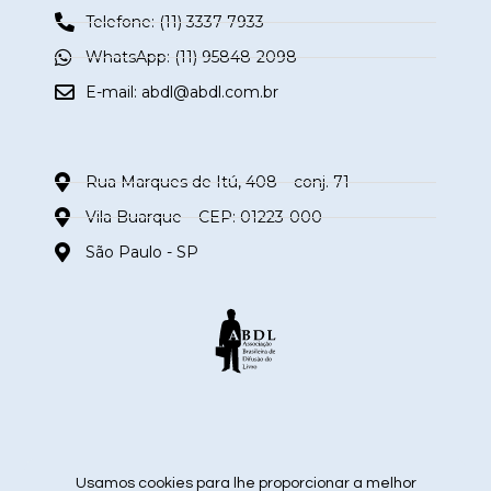
Telefone: (11) 3337-7933
WhatsApp: (11) 95848-2098
E-mail:
abdl@abdl.com.br
Rua Marques de Itú, 408 – conj. 71
Vila Buarque – CEP: 01223-000
São Paulo - SP
siga nas redes sociais
Usamos cookies para lhe proporcionar a melhor