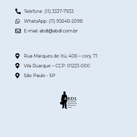
Telefone: (11) 3337-7933
WhatsApp: (11) 95848-2098
E-mail:
abdl@abdl.com.br
Rua Marques de Itú, 408 – conj. 71
Vila Buarque – CEP: 01223-000
São Paulo - SP