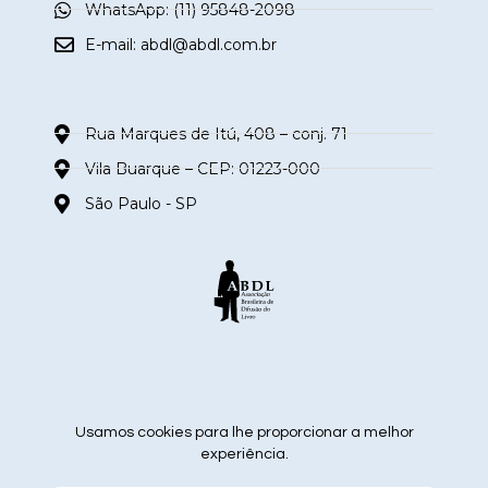
WhatsApp: (11) 95848-2098
E-mail:
abdl@abdl.com.br
Rua Marques de Itú, 408 – conj. 71
Vila Buarque – CEP: 01223-000
São Paulo - SP
siga nas redes sociais
Usamos cookies para lhe proporcionar a melhor
experiência.