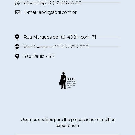
WhatsApp: (11) 95848-2098
E-mail:
abdl@abdl.com.br
Rua Marques de Itú, 408 – conj. 71
Vila Buarque – CEP: 01223-000
São Paulo - SP
siga nas redes sociais
Usamos cookies para lhe proporcionar a melhor
experiência.