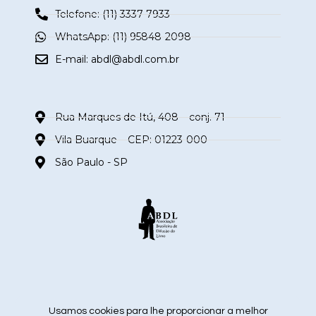
Telefone: (11) 3337-7933
WhatsApp: (11) 95848-2098
E-mail:
abdl@abdl.com.br
Rua Marques de Itú, 408 – conj. 71
Vila Buarque – CEP: 01223-000
São Paulo - SP
siga nas redes sociais
Usamos cookies para lhe proporcionar a melhor