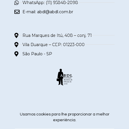
WhatsApp: (11) 95848-2098
E-mail:
abdl@abdl.com.br
Rua Marques de Itú, 408 – conj. 71
Vila Buarque – CEP: 01223-000
São Paulo - SP
siga nas redes sociais
Usamos cookies para lhe proporcionar a melhor
experiência.