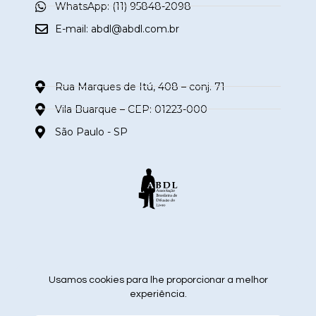
WhatsApp: (11) 95848-2098
E-mail:
abdl@abdl.com.br
Rua Marques de Itú, 408 – conj. 71
Vila Buarque – CEP: 01223-000
São Paulo - SP
siga nas redes sociais
Usamos cookies para lhe proporcionar a melhor
experiência.