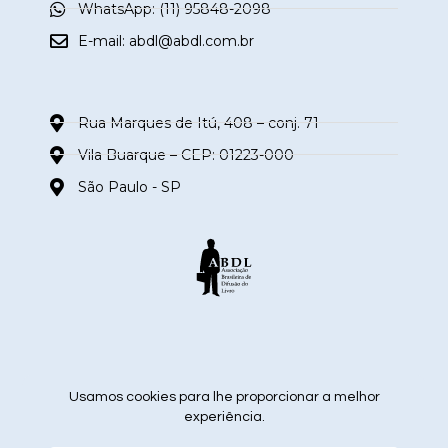
WhatsApp: (11) 95848-2098
E-mail:
abdl@abdl.com.br
Rua Marques de Itú, 408 – conj. 71
Vila Buarque – CEP: 01223-000
São Paulo - SP
siga nas redes sociais
Usamos cookies para lhe proporcionar a melhor
experiência.