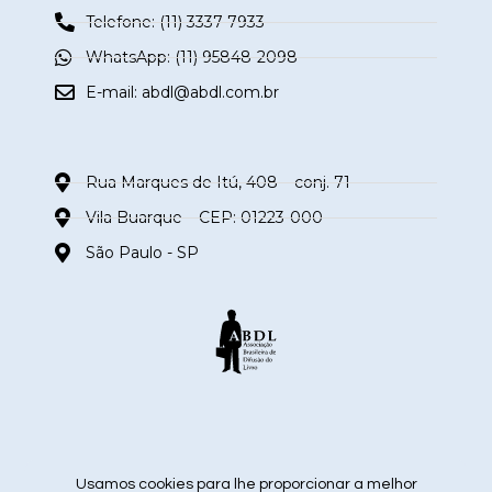
Telefone: (11) 3337-7933
WhatsApp: (11) 95848-2098
E-mail:
abdl@abdl.com.br
Rua Marques de Itú, 408 – conj. 71
Vila Buarque – CEP: 01223-000
São Paulo - SP
siga nas redes sociais
Usamos cookies para lhe proporcionar a melhor