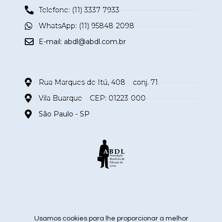
Telefone: (11) 3337-7933
WhatsApp: (11) 95848-2098
E-mail:
abdl@abdl.com.br
Rua Marques de Itú, 408 – conj. 71
Vila Buarque – CEP: 01223-000
São Paulo - SP
siga nas redes sociais
Usamos cookies para lhe proporcionar a melhor