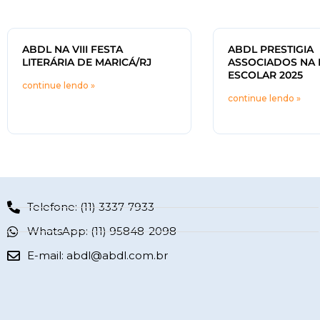
ABDL NA VIII FESTA
ABDL PRESTIGIA
LITERÁRIA DE MARICÁ/RJ
ASSOCIADOS NA 
ESCOLAR 2025
continue lendo »
continue lendo »
Telefone: (11) 3337-7933
WhatsApp: (11) 95848-2098
E-mail:
abdl@abdl.com.br