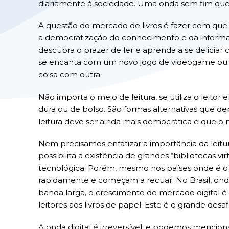
diariamente à sociedade. Uma onda sem fim que fa
A questão do mercado de livros é fazer com que a
a democratização do conhecimento e da informaç
descubra o prazer de ler e aprenda a se deliciar
se encanta com um novo jogo de videogame ou c
coisa com outra.
Não importa o meio de leitura, se utiliza o leitor 
dura ou de bolso. São formas alternativas que 
leitura deve ser ainda mais democrática e que o
Nem precisamos enfatizar a importância da leitu
possibilita a existência de grandes “bibliotecas v
tecnológica. Porém, mesmo nos países onde é o m
rapidamente e começam a recuar. No Brasil, on
banda larga, o crescimento do mercado digital é l
leitores aos livros de papel. Este é o grande des
A onda digital é irreversível, e podemos menci