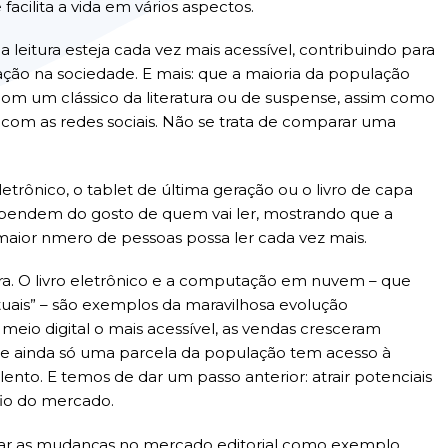
cilita a vida em vários aspectos.
 leitura esteja cada vez mais acessível, contribuindo para
ão na sociedade. E mais: que a maioria da população
 com um clássico da literatura ou de suspense, assim como
om as redes sociais. Não se trata de comparar uma
eletrônico, o tablet de última geração ou o livro de capa
dependem do gosto de quem vai ler, mostrando que a
 maior nmero de pessoas possa ler cada vez mais.
ra. O livro eletrônico e a computação em nuvem – que
irtuais” – são exemplos da maravilhosa evolução
eio digital o mais acessível, as vendas cresceram
de ainda só uma parcela da população tem acesso à
ento. E temos de dar um passo anterior: atrair potenciais
afio do mercado.
onar as mudanças no mercado editorial como exemplo.