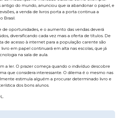
is antigo do mundo, anunciou que ia abandonar o papel, e
evisões, a venda de livros porta a porta continua a
 Brasil.
e de oportunidades, e o aumento das vendas deverá
s, diversificando cada vez mais a oferta de títulos. De
lta de acesso à internet para a população carente são
 livro em papel continuará em alta nas escolas, que já
ecnologia na sala de aula.
ém a ler. O prazer começa quando o indivíduo descobre
ema que considera interessante. O dilema é o mesmo nas
realmente estimula alguém a procurar determinado livro e
rística dos bons alunos.
L.