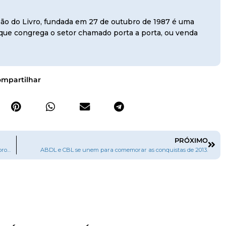
usão do Livro, fundada em 27 de outubro de 1987 é uma
, que congrega o setor chamado porta a porta, ou venda
mpartilhar
PRÓXIMO
Homenageado em Frankfurt, Brasil investe R$ 18 milhões para promover autores nacionais no Exterior
ABDL e CBL se unem para comemorar as conquistas de 2013.