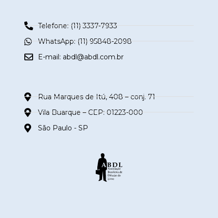
Telefone: (11) 3337-7933
WhatsApp: (11) 95848-2098
E-mail:
abdl@abdl.com.br
Rua Marques de Itú, 408 – conj. 71
Vila Buarque – CEP: 01223-000
São Paulo - SP