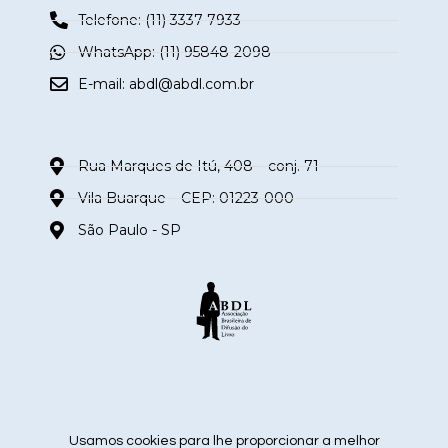
Telefone: (11) 3337-7933
WhatsApp: (11) 95848-2098
E-mail:
abdl@abdl.com.br
Rua Marques de Itú, 408 – conj. 71
Vila Buarque – CEP: 01223-000
São Paulo - SP
siga nas redes sociais
Usamos cookies para lhe proporcionar a melhor