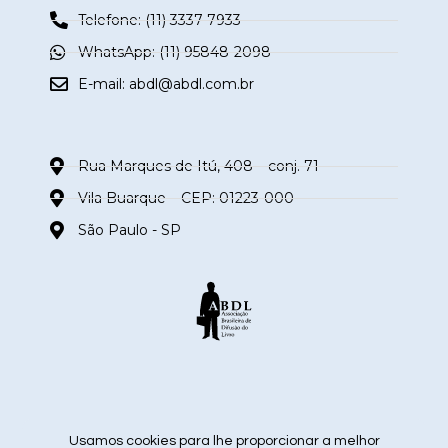
Telefone: (11) 3337-7933
WhatsApp: (11) 95848-2098
E-mail:
abdl@abdl.com.br
Rua Marques de Itú, 408 – conj. 71
Vila Buarque – CEP: 01223-000
São Paulo - SP
siga nas redes sociais
Usamos cookies para lhe proporcionar a melhor