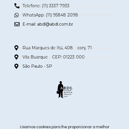
Telefone: (11) 3337-7933
WhatsApp: (11) 95848-2098
E-mail:
abdl@abdl.com.br
Rua Marques de Itú, 408 – conj. 71
Vila Buarque – CEP: 01223-000
São Paulo - SP
siga nas redes sociais
Usamos cookies para lhe proporcionar a melhor