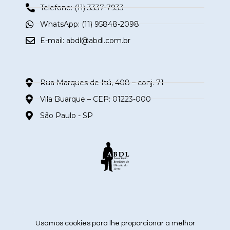
Telefone: (11) 3337-7933
WhatsApp: (11) 95848-2098
E-mail:
abdl@abdl.com.br
Rua Marques de Itú, 408 – conj. 71
Vila Buarque – CEP: 01223-000
São Paulo - SP
siga nas redes sociais
Usamos cookies para lhe proporcionar a melhor