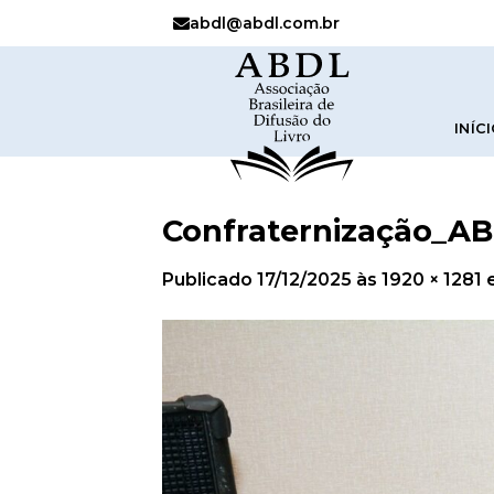
abdl@abdl.com.br
INÍC
Confraternização_AB
Publicado
17/12/2025
às
1920 × 1281