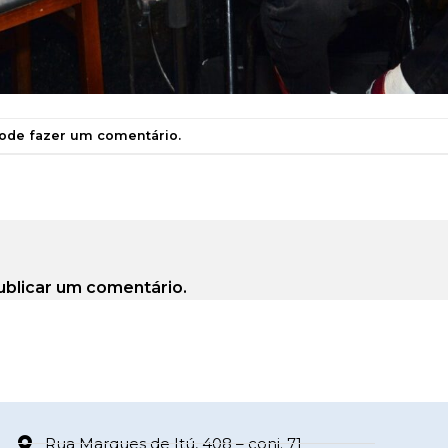
pode
fazer um comentário
.
ublicar um comentário.
Rua Marques de Itú, 408 – conj. 71