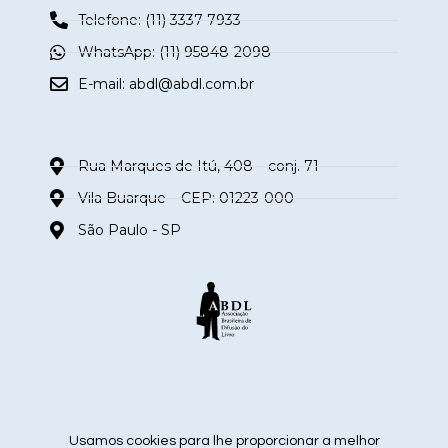
Telefone: (11) 3337-7933
WhatsApp: (11) 95848-2098
E-mail:
abdl@abdl.com.br
Rua Marques de Itú, 408 – conj. 71
Vila Buarque – CEP: 01223-000
São Paulo - SP
siga nas redes sociais
Usamos cookies para lhe proporcionar a melhor