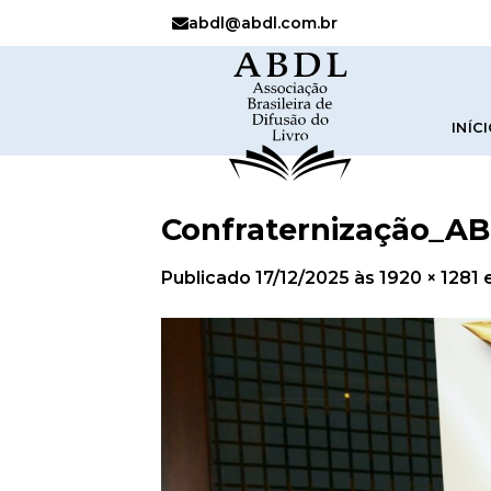
abdl@abdl.com.br
INÍC
Confraternização_AB
Publicado
17/12/2025
às
1920 × 1281