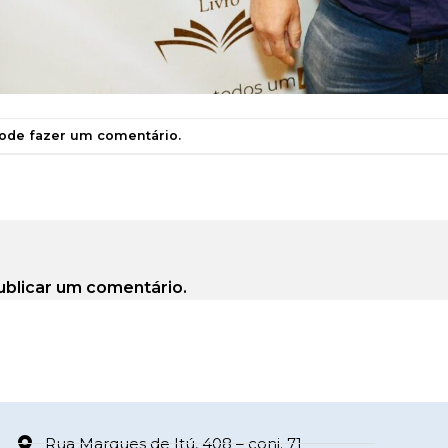
pode
fazer um comentário
.
ublicar um comentário.
Rua Marques de Itú, 408 – conj. 71