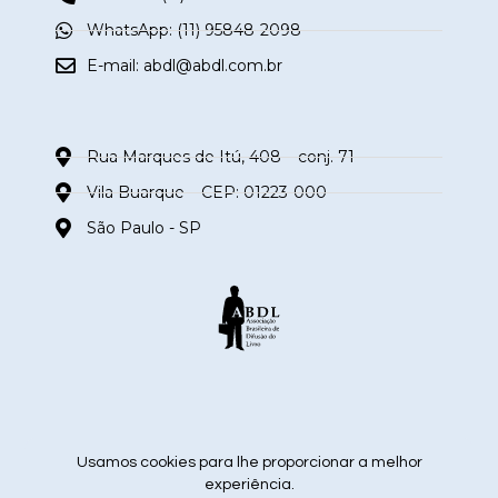
WhatsApp: (11) 95848-2098
E-mail:
abdl@abdl.com.br
Rua Marques de Itú, 408 – conj. 71
Vila Buarque – CEP: 01223-000
São Paulo - SP
siga nas redes sociais
Usamos cookies para lhe proporcionar a melhor
experiência.