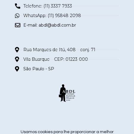
Telefone: (11) 3337-7933
WhatsApp: (11) 95848-2098
E-mail:
abdl@abdl.com.br
Rua Marques de Itú, 408 – conj. 71
Vila Buarque – CEP: 01223-000
São Paulo - SP
siga nas redes sociais
Usamos cookies para lhe proporcionar a melhor