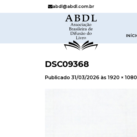
abdl@abdl.com.br
INÍC
DSC09368
Publicado
31/03/2026
às
1920 × 1080