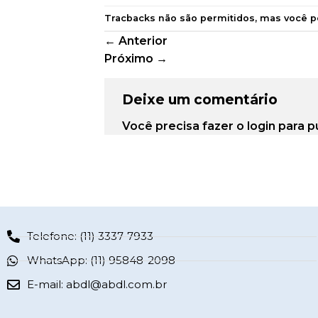
Tracbacks não são permitidos, mas você 
←
Anterior
Próximo
→
Deixe um comentário
Você precisa fazer o
login
para p
Telefone: (11) 3337-7933
WhatsApp: (11) 95848-2098
E-mail:
abdl@abdl.com.br