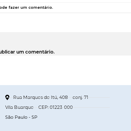
pode
fazer um comentário
.
ublicar um comentário.
Rua Marques de Itú, 408 – conj. 71
Vila Buarque – CEP: 01223-000
São Paulo - SP