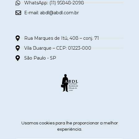
WhatsApp: (11) 95848-2098
E-mail:
abdl@abdl.com.br
Rua Marques de Itú, 408 – conj. 71
Vila Buarque – CEP: 01223-000
São Paulo - SP
siga nas redes sociais
Usamos cookies para lhe proporcionar a melhor
experiência.