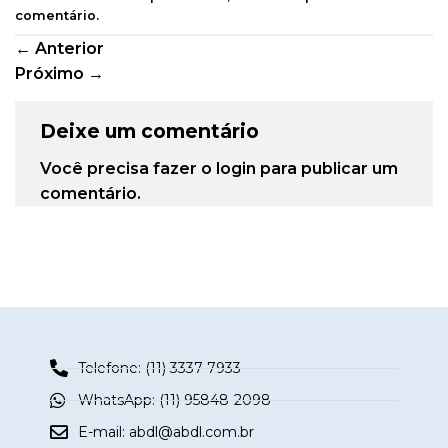
comentário
.
←
Anterior
Próximo
→
Deixe um comentário
Você precisa fazer o
login
para publicar um
comentário.
Telefone: (11) 3337-7933
WhatsApp: (11) 95848-2098
E-mail:
abdl@abdl.com.br