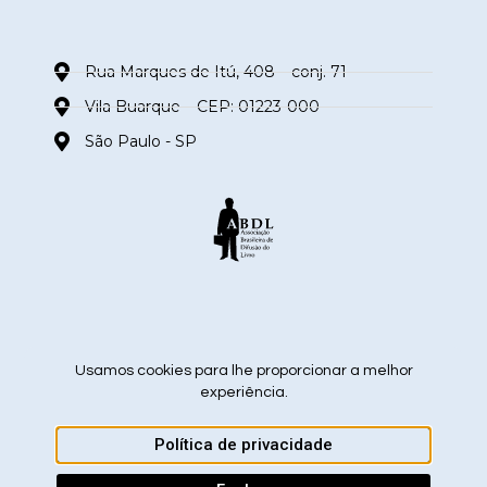
Rua Marques de Itú, 408 – conj. 71
Vila Buarque – CEP: 01223-000
São Paulo - SP
siga nas redes sociais
Usamos cookies para lhe proporcionar a melhor
experiência.
Política de privacidade
ABDL – Associação Brasileira de Difusão do Livro 2026 ©
CRIADO POR BROTH3RS