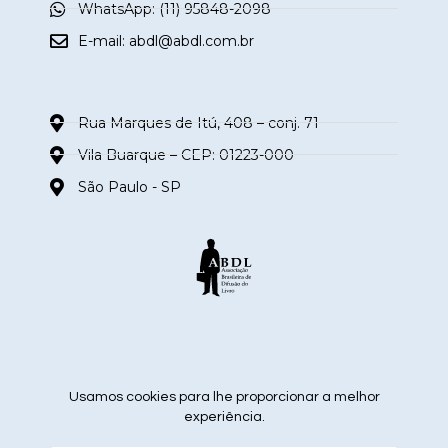
WhatsApp: (11) 95848-2098
E-mail:
abdl@abdl.com.br
Rua Marques de Itú, 408 – conj. 71
Vila Buarque – CEP: 01223-000
São Paulo - SP
siga nas redes sociais
Usamos cookies para lhe proporcionar a melhor
experiência.