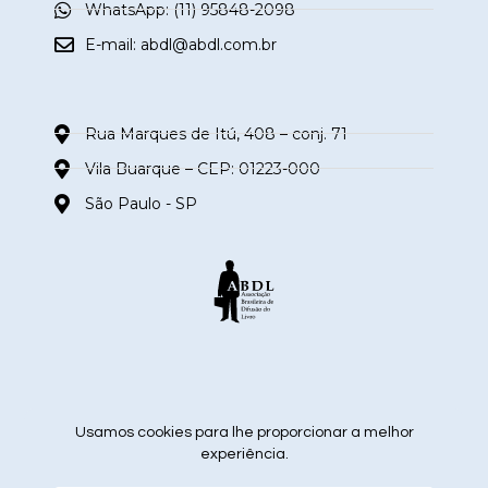
WhatsApp: (11) 95848-2098
E-mail:
abdl@abdl.com.br
Rua Marques de Itú, 408 – conj. 71
Vila Buarque – CEP: 01223-000
São Paulo - SP
siga nas redes sociais
Usamos cookies para lhe proporcionar a melhor
experiência.