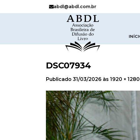
abdl@abdl.com.br
INÍC
DSC07934
Publicado
31/03/2026
às
1920 × 1280