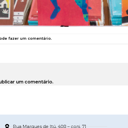
pode
fazer um comentário
.
ublicar um comentário.
Rua Marques de Itú, 408 – conj. 71