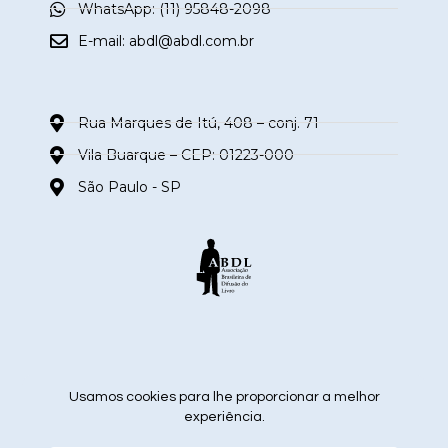
WhatsApp: (11) 95848-2098
E-mail:
abdl@abdl.com.br
Rua Marques de Itú, 408 – conj. 71
Vila Buarque – CEP: 01223-000
São Paulo - SP
siga nas redes sociais
Usamos cookies para lhe proporcionar a melhor
experiência.