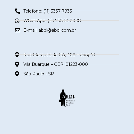
Telefone: (11) 3337-7933
WhatsApp: (11) 95848-2098
E-mail:
abdl@abdl.com.br
Rua Marques de Itú, 408 – conj. 71
Vila Buarque – CEP: 01223-000
São Paulo - SP