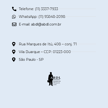
Telefone: (11) 3337-7933
WhatsApp: (11) 95848-2098
E-mail:
abdl@abdl.com.br
Rua Marques de Itú, 408 – conj. 71
Vila Buarque – CEP: 01223-000
São Paulo - SP