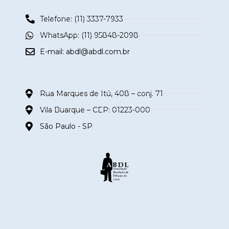
Telefone: (11) 3337-7933
WhatsApp: (11) 95848-2098
E-mail:
abdl@abdl.com.br
Rua Marques de Itú, 408 – conj. 71
Vila Buarque – CEP: 01223-000
São Paulo - SP