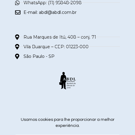
WhatsApp: (11) 95848-2098
E-mail:
abdl@abdl.com.br
Rua Marques de Itú, 408 – conj. 71
Vila Buarque – CEP: 01223-000
São Paulo - SP
siga nas redes sociais
Usamos cookies para lhe proporcionar a melhor
experiência.