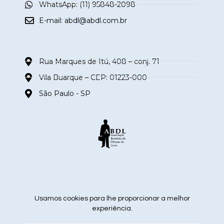
WhatsApp: (11) 95848-2098
E-mail:
abdl@abdl.com.br
Rua Marques de Itú, 408 – conj. 71
Vila Buarque – CEP: 01223-000
São Paulo - SP
siga nas redes sociais
Usamos cookies para lhe proporcionar a melhor
experiência.