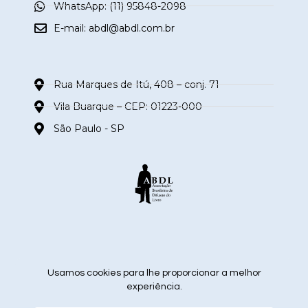
WhatsApp: (11) 95848-2098
E-mail:
abdl@abdl.com.br
Rua Marques de Itú, 408 – conj. 71
Vila Buarque – CEP: 01223-000
São Paulo - SP
siga nas redes sociais
Usamos cookies para lhe proporcionar a melhor
experiência.