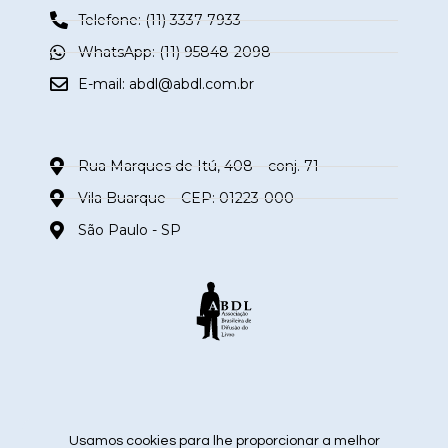
Telefone: (11) 3337-7933
WhatsApp: (11) 95848-2098
E-mail:
abdl@abdl.com.br
Rua Marques de Itú, 408 – conj. 71
Vila Buarque – CEP: 01223-000
São Paulo - SP
siga nas redes sociais
Usamos cookies para lhe proporcionar a melhor