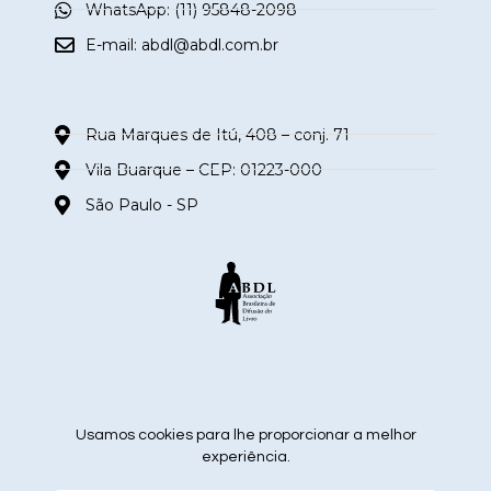
WhatsApp: (11) 95848-2098
E-mail:
abdl@abdl.com.br
Rua Marques de Itú, 408 – conj. 71
Vila Buarque – CEP: 01223-000
São Paulo - SP
siga nas redes sociais
Usamos cookies para lhe proporcionar a melhor
experiência.