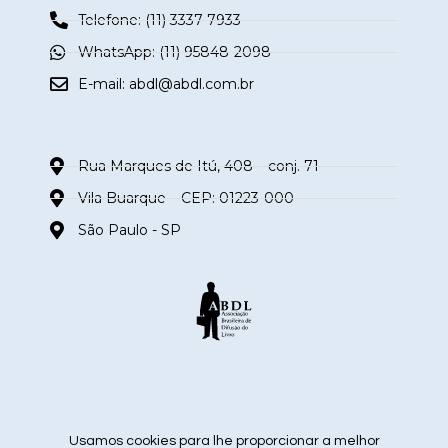
Telefone: (11) 3337-7933
WhatsApp: (11) 95848-2098
E-mail:
abdl@abdl.com.br
Rua Marques de Itú, 408 – conj. 71
Vila Buarque – CEP: 01223-000
São Paulo - SP
siga nas redes sociais
Usamos cookies para lhe proporcionar a melhor