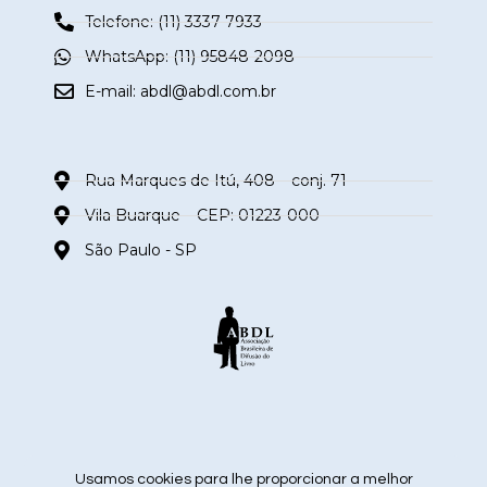
Telefone: (11) 3337-7933
WhatsApp: (11) 95848-2098
E-mail:
abdl@abdl.com.br
Rua Marques de Itú, 408 – conj. 71
Vila Buarque – CEP: 01223-000
São Paulo - SP
siga nas redes sociais
Usamos cookies para lhe proporcionar a melhor