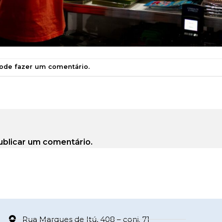
pode
fazer um comentário
.
ublicar um comentário.
Rua Marques de Itú, 408 – conj. 71