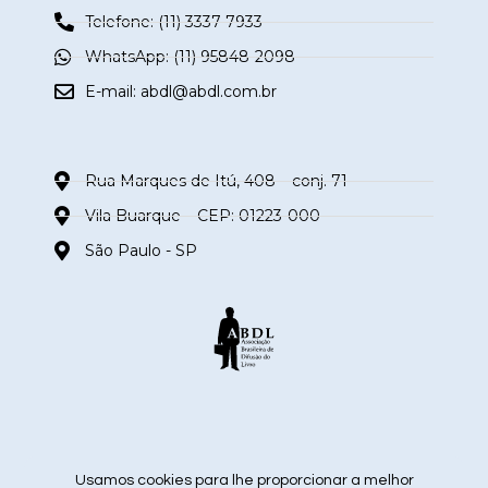
Telefone: (11) 3337-7933
WhatsApp: (11) 95848-2098
E-mail:
abdl@abdl.com.br
Rua Marques de Itú, 408 – conj. 71
Vila Buarque – CEP: 01223-000
São Paulo - SP
siga nas redes sociais
Usamos cookies para lhe proporcionar a melhor