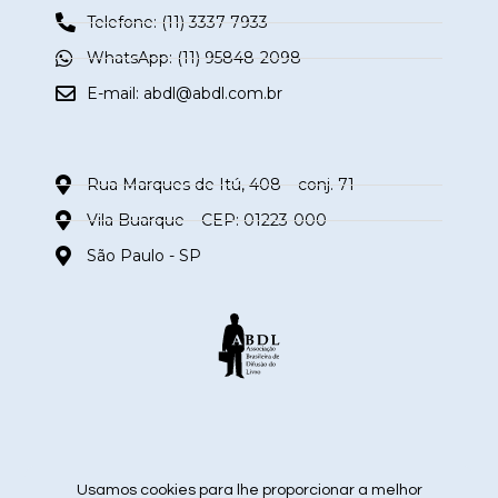
Telefone: (11) 3337-7933
WhatsApp: (11) 95848-2098
E-mail:
abdl@abdl.com.br
Rua Marques de Itú, 408 – conj. 71
Vila Buarque – CEP: 01223-000
São Paulo - SP
siga nas redes sociais
Usamos cookies para lhe proporcionar a melhor