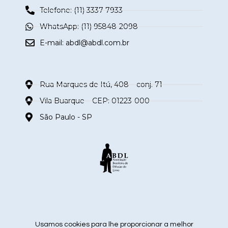
Telefone: (11) 3337-7933
WhatsApp: (11) 95848-2098
E-mail:
abdl@abdl.com.br
Rua Marques de Itú, 408 – conj. 71
Vila Buarque – CEP: 01223-000
São Paulo - SP
siga nas redes sociais
Usamos cookies para lhe proporcionar a melhor