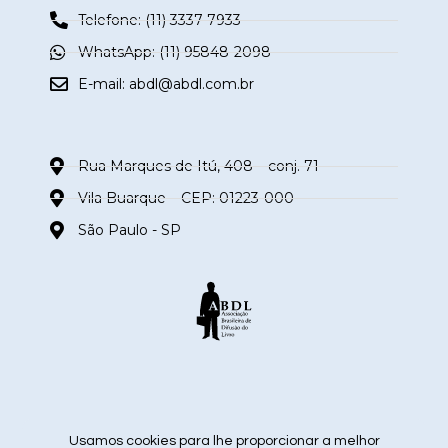
Telefone: (11) 3337-7933
WhatsApp: (11) 95848-2098
E-mail:
abdl@abdl.com.br
Rua Marques de Itú, 408 – conj. 71
Vila Buarque – CEP: 01223-000
São Paulo - SP
siga nas redes sociais
Usamos cookies para lhe proporcionar a melhor