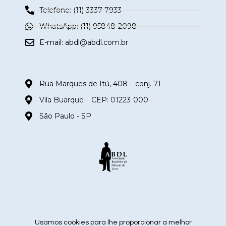
Telefone: (11) 3337-7933
WhatsApp: (11) 95848-2098
E-mail:
abdl@abdl.com.br
Rua Marques de Itú, 408 – conj. 71
Vila Buarque – CEP: 01223-000
São Paulo - SP
siga nas redes sociais
Usamos cookies para lhe proporcionar a melhor