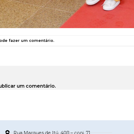
pode
fazer um comentário
.
ublicar um comentário.
Rua Marques de Itú, 408 – conj. 71