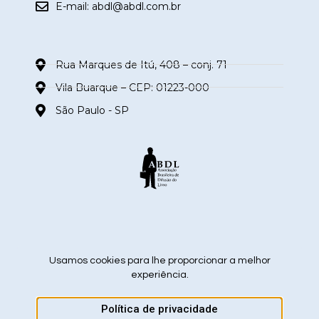
E-mail:
abdl@abdl.com.br
Rua Marques de Itú, 408 – conj. 71
Vila Buarque – CEP: 01223-000
São Paulo - SP
siga nas redes sociais
Usamos cookies para lhe proporcionar a melhor
experiência.
Política de privacidade
ABDL – Associação Brasileira de Difusão do Livro 2026 ©