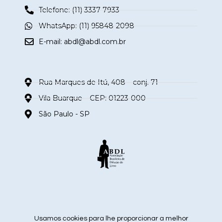
Telefone: (11) 3337-7933
WhatsApp: (11) 95848-2098
E-mail:
abdl@abdl.com.br
Rua Marques de Itú, 408 – conj. 71
Vila Buarque – CEP: 01223-000
São Paulo - SP
siga nas redes sociais
Usamos cookies para lhe proporcionar a melhor