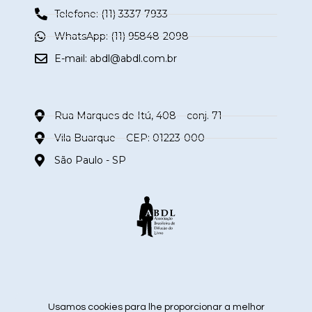
Telefone: (11) 3337-7933
WhatsApp: (11) 95848-2098
E-mail:
abdl@abdl.com.br
Rua Marques de Itú, 408 – conj. 71
Vila Buarque – CEP: 01223-000
São Paulo - SP
siga nas redes sociais
Usamos cookies para lhe proporcionar a melhor