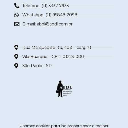
Telefone: (11) 3337-7933
WhatsApp: (11) 95848-2098
E-mail:
abdl@abdl.com.br
Rua Marques de Itú, 408 – conj. 71
Vila Buarque – CEP: 01223-000
São Paulo - SP
siga nas redes sociais
Usamos cookies para lhe proporcionar a melhor