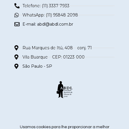
Telefone: (11) 3337-7933
WhatsApp: (11) 95848-2098
E-mail:
abdl@abdl.com.br
Rua Marques de Itú, 408 – conj. 71
Vila Buarque – CEP: 01223-000
São Paulo - SP
siga nas redes sociais
Usamos cookies para lhe proporcionar a melhor